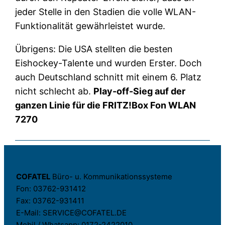
jeder Stelle in den Stadien die volle WLAN-
Funktionalität gewährleistet wurde.
Übrigens: Die USA stellten die besten
Eishockey-Talente und wurden Erster. Doch
auch Deutschland schnitt mit einem 6. Platz
nicht schlecht ab.
Play-off-Sieg auf der
ganzen Linie für die FRITZ!Box Fon WLAN
7270
COFATEL
Büro- u. Kommunikationssysteme
Fon: 03762-931412
Fax: 03762-931411
E-Mail: SERVICE@COFATEL.DE
Mobil / Whatsapp: 0172-2422010