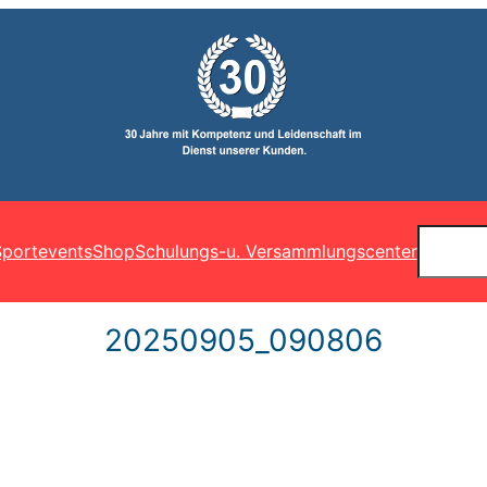
Suchen
portevents
Shop
Schulungs-u. Versammlungscenter
20250905_090806