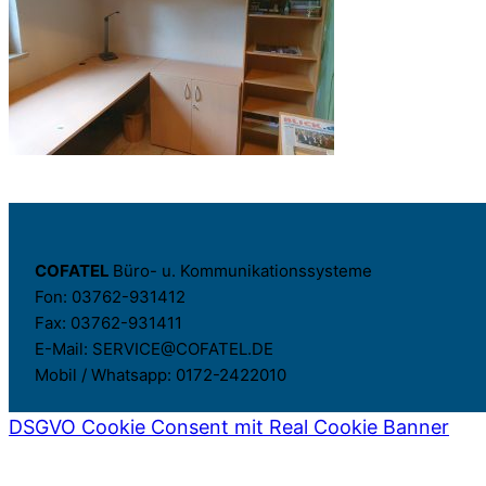
COFATEL
Büro- u. Kommunikationssysteme
Fon: 03762-931412
Fax: 03762-931411
E-Mail: SERVICE@COFATEL.DE
Mobil / Whatsapp: 0172-2422010
DSGVO Cookie Consent mit Real Cookie Banner